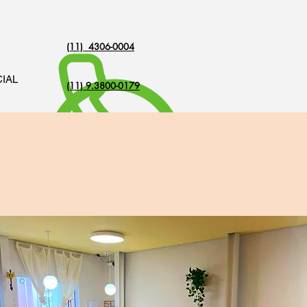
(11) 4306-0004
IAL
(11) 9.3800-0179