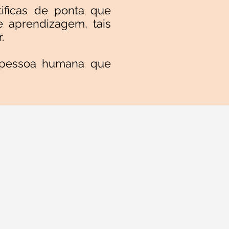
tificas de ponta que
e aprendizagem, tais
.
, pessoa humana que
s